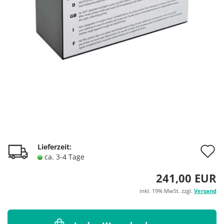
A
Lieferzeit:
ca. 3-4 Tage
d
241,00 EUR
M
inkl. 19% MwSt. zzgl.
Versand